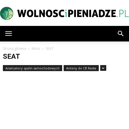
Wolnoscipieniadze.pl
Strona główna
Moto
SEAT
SEAT
Analizatory spalin samochodowych
Anteny do CB Radia