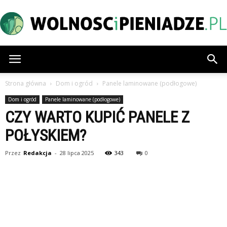
Wolnoscipieniadze.pl
Strona główna
Dom i ogród
Panele laminowane (podłogowe)
Dom i ogród
Panele laminowane (podłogowe)
CZY WARTO KUPIĆ PANELE Z
POŁYSKIEM?
Przez
Redakcja
-
28 lipca 2025
343
0