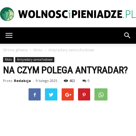
Wolnoscipieniadze.pl
Strona główna
Moto
Antyradary samochodowe
Moto
Antyradary samochodowe
NA CZYM POLEGA ANTYRADAR?
Przez
Redakcja
-
9 lutego 2025
402
0